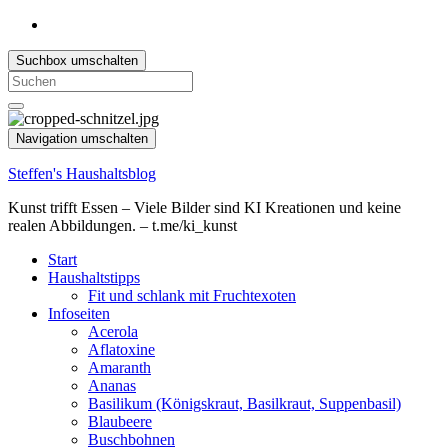
Suchbox umschalten
Search
for:
Navigation umschalten
Steffen's Haushaltsblog
Kunst trifft Essen – Viele Bilder sind KI Kreationen und keine
realen Abbildungen. – t.me/ki_kunst
Start
Haushaltstipps
Fit und schlank mit Fruchtexoten
Infoseiten
Acerola
Aflatoxine
Amaranth
Ananas
Basilikum (Königskraut, Basilkraut, Suppenbasil)
Blaubeere
Buschbohnen