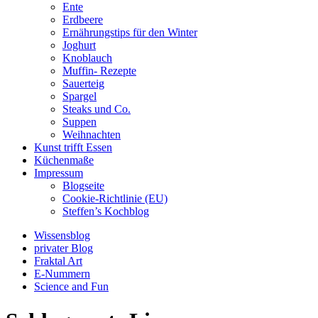
Ente
Erdbeere
Ernährungstips für den Winter
Joghurt
Knoblauch
Muffin- Rezepte
Sauerteig
Spargel
Steaks und Co.
Suppen
Weihnachten
Kunst trifft Essen
Küchenmaße
Impressum
Blogseite
Cookie-Richtlinie (EU)
Steffen’s Kochblog
Wissensblog
privater Blog
Fraktal Art
E-Nummern
Science and Fun