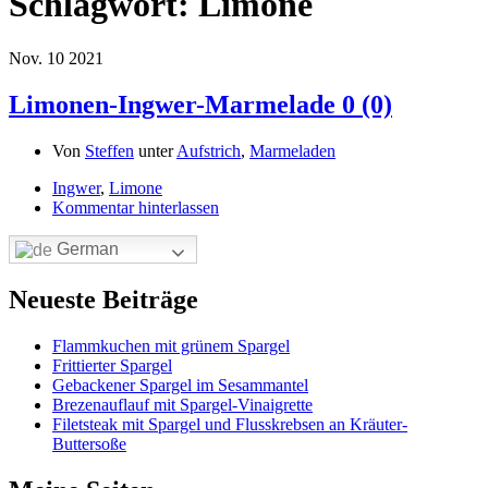
Schlagwort:
Limone
Nov.
10
2021
Limonen-Ingwer-Marmelade
0 (0)
Von
Steffen
unter
Aufstrich
,
Marmeladen
Ingwer
,
Limone
Kommentar hinterlassen
German
Neueste Beiträge
Flammkuchen mit grünem Spargel
Frittierter Spargel
Gebackener Spargel im Sesammantel
Brezenauflauf mit Spargel-Vinaigrette
Filetsteak mit Spargel und Flusskrebsen an Kräuter-
Buttersoße