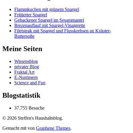
Flammkuchen mit grünem Spargel
Frittierter Spargel
Gebackener Spargel im Sesammantel
Brezenauflauf mit Spargel-Vinaigrette
Filetsteak mit Spargel und Flusskrebsen an Kräuter-
Buttersoße
Meine Seiten
Wissensblog
privater Blog
Fraktal Art
E-Nummern
Science and Fun
Blogstatistik
37.755 Besuche
© 2026 Steffen's Haushaltsblog.
Gemacht mit
von
Graphene Themes
.