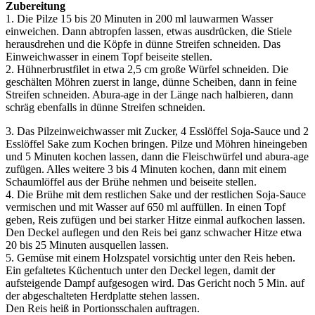
Zubereitung
1. Die Pilze 15 bis 20 Minuten in 200 ml lauwarmen Wasser
einweichen. Dann abtropfen lassen, etwas ausdrücken, die Stiele
herausdrehen und die Köpfe in dünne Streifen schneiden. Das
Einweichwasser in einem Topf beiseite stellen.
2. Hühnerbrustfilet in etwa 2,5 cm große Würfel schneiden. Die
geschälten Möhren zuerst in lange, dünne Scheiben, dann in feine
Streifen schneiden. Abura-age in der Länge nach halbieren, dann
schräg ebenfalls in dünne Streifen schneiden.
3. Das Pilzeinweichwasser mit Zucker, 4 Esslöffel Soja-Sauce und 2
Esslöffel Sake zum Kochen bringen. Pilze und Möhren hineingeben
und 5 Minuten kochen lassen, dann die Fleischwürfel und abura-age
zufügen. Alles weitere 3 bis 4 Minuten kochen, dann mit einem
Schaumlöffel aus der Brühe nehmen und beiseite stellen.
4. Die Brühe mit dem restlichen Sake und der restlichen Soja-Sauce
vermischen und mit Wasser auf 650 ml auffüllen. In einen Topf
geben, Reis zufügen und bei starker Hitze einmal aufkochen lassen.
Den Deckel auflegen und den Reis bei ganz schwacher Hitze etwa
20 bis 25 Minuten ausquellen lassen.
5. Gemüse mit einem Holzspatel vorsichtig unter den Reis heben.
Ein gefaltetes Küchentuch unter den Deckel legen, damit der
aufsteigende Dampf aufgesogen wird. Das Gericht noch 5 Min. auf
der abgeschalteten Herdplatte stehen lassen.
Den Reis heiß in Portionsschalen auftragen.