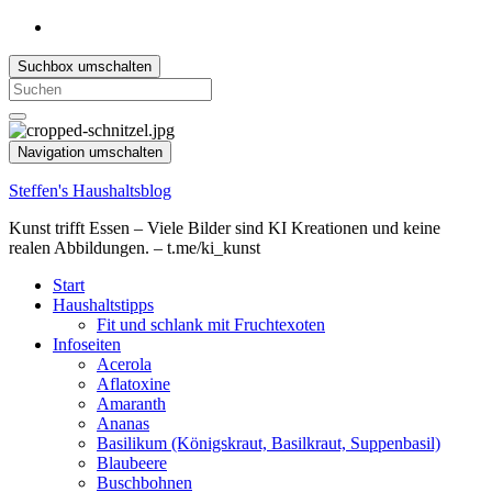
Suchbox umschalten
Search
for:
Navigation umschalten
Steffen's Haushaltsblog
Kunst trifft Essen – Viele Bilder sind KI Kreationen und keine
realen Abbildungen. – t.me/ki_kunst
Start
Haushaltstipps
Fit und schlank mit Fruchtexoten
Infoseiten
Acerola
Aflatoxine
Amaranth
Ananas
Basilikum (Königskraut, Basilkraut, Suppenbasil)
Blaubeere
Buschbohnen