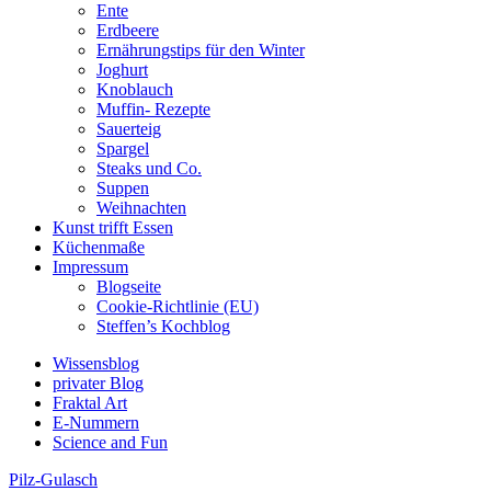
Ente
Erdbeere
Ernährungstips für den Winter
Joghurt
Knoblauch
Muffin- Rezepte
Sauerteig
Spargel
Steaks und Co.
Suppen
Weihnachten
Kunst trifft Essen
Küchenmaße
Impressum
Blogseite
Cookie-Richtlinie (EU)
Steffen’s Kochblog
Wissensblog
privater Blog
Fraktal Art
E-Nummern
Science and Fun
Pilz-Gulasch