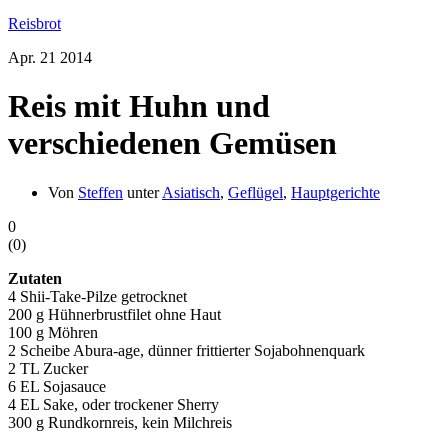
Reisbrot
Apr.
21
2014
Reis mit Huhn und
verschiedenen Gemüsen
Von
Steffen
unter
Asiatisch
,
Geflügel
,
Hauptgerichte
0
(
0
)
Zutaten
4 Shii-Take-Pilze getrocknet
200 g Hühnerbrustfilet ohne Haut
100 g Möhren
2 Scheibe Abura-age, dünner frittierter Sojabohnenquark
2 TL Zucker
6 EL Sojasauce
4 EL Sake, oder trockener Sherry
300 g Rundkornreis, kein Milchreis