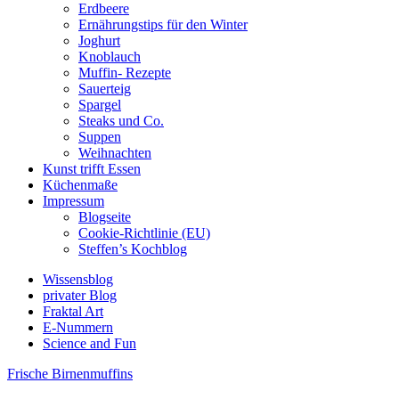
Erdbeere
Ernährungstips für den Winter
Joghurt
Knoblauch
Muffin- Rezepte
Sauerteig
Spargel
Steaks und Co.
Suppen
Weihnachten
Kunst trifft Essen
Küchenmaße
Impressum
Blogseite
Cookie-Richtlinie (EU)
Steffen’s Kochblog
Wissensblog
privater Blog
Fraktal Art
E-Nummern
Science and Fun
Frische Birnenmuffins