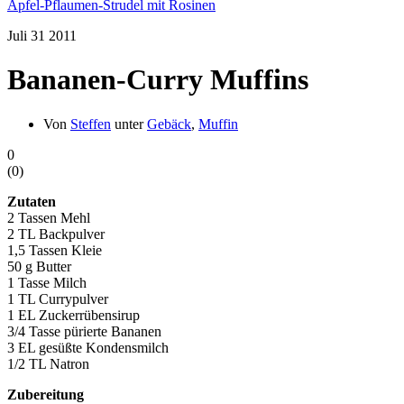
Apfel-Pflaumen-Strudel mit Rosinen
Juli
31
2011
Bananen-Curry Muffins
Von
Steffen
unter
Gebäck
,
Muffin
0
(
0
)
Zutaten
2 Tassen Mehl
2 TL Backpulver
1,5 Tassen Kleie
50 g Butter
1 Tasse Milch
1 TL Currypulver
1 EL Zuckerrübensirup
3/4 Tasse pürierte Bananen
3 EL gesüßte Kondensmilch
1/2 TL Natron
Zubereitung