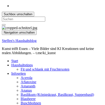
Suchbox umschalten
Search
for:
Navigation umschalten
Steffen's Haushaltsblog
Kunst trifft Essen – Viele Bilder sind KI Kreationen und keine
realen Abbildungen. – t.me/ki_kunst
Start
Haushaltstipps
Fit und schlank mit Fruchtexoten
Infoseiten
Acerola
Aflatoxine
Amaranth
Ananas
Basilikum (Königskraut, Basilkraut, Suppenbasil)
Blaubeere
Buschbohnen