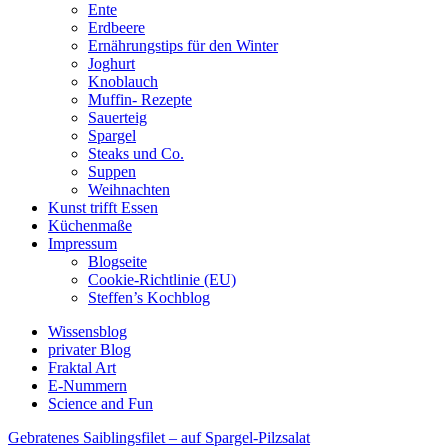
Ente
Erdbeere
Ernährungstips für den Winter
Joghurt
Knoblauch
Muffin- Rezepte
Sauerteig
Spargel
Steaks und Co.
Suppen
Weihnachten
Kunst trifft Essen
Küchenmaße
Impressum
Blogseite
Cookie-Richtlinie (EU)
Steffen’s Kochblog
Wissensblog
privater Blog
Fraktal Art
E-Nummern
Science and Fun
Gebratenes Saiblingsfilet – auf Spargel-Pilzsalat