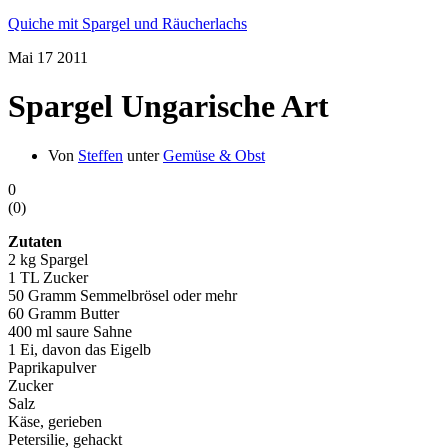
Quiche mit Spargel und Räucherlachs
Mai
17
2011
Spargel Ungarische Art
Von
Steffen
unter
Gemüse & Obst
0
(
0
)
Zutaten
2 kg Spargel
1 TL Zucker
50 Gramm Semmelbrösel oder mehr
60 Gramm Butter
400 ml saure Sahne
1 Ei, davon das Eigelb
Paprikapulver
Zucker
Salz
Käse, gerieben
Petersilie, gehackt