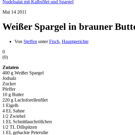
Nudelsalat mit Kalbsfilet und Spargel
Mai
14
2011
Weißer Spargel in brauner Butte
Von
Steffen
unter
Fisch
,
Hauptgerichte
0
(
0
)
Zutaten
400 g Weißer Spargel
Jodsalz
Zucker
Pfeffer
10 g Butter
220 g Lachsforellenfilet
1 Eigelb
4 EL Sahne
1/2 Zwiebel
1 EL Schnittlauchröllchen
1/2 TL Dillspitzen
1 EL gehackte Petersilie