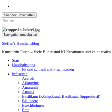
Suchbox umschalten
Search
for:
Navigation umschalten
Steffen's Haushaltsblog
Kunst trifft Essen – Viele Bilder sind KI Kreationen und keine reale
Start
Haushaltstipps
Fit und schlank mit Fruchtexoten
Infoseiten
Acerola
Aflatoxine
Amaranth
Ananas
Basilikum (Königskraut, Basilkraut, Suppenbasil)
Blaubeere
Buschbohnen
Ente