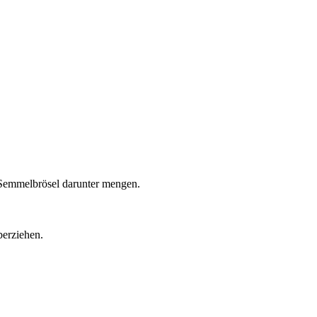
e Semmelbrösel darunter mengen.
berziehen.