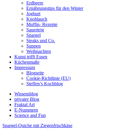
Erdbeere
Ernährungstips für den Winter
Joghurt
Knoblauch
Muffin- Rezepte
Sauerteig
Spargel
Steaks und Co.
Suppen
Weihnachten
Kunst trifft Essen
Küchenmaße
Impressum
Blogseite
Cookie-Richtlinie (EU)
Steffen’s Kochblog
Wissensblog
privater Blog
Fraktal Art
E-Nummern
Science and Fun
Spargel-Quiche mit Ziegenfrischkäse