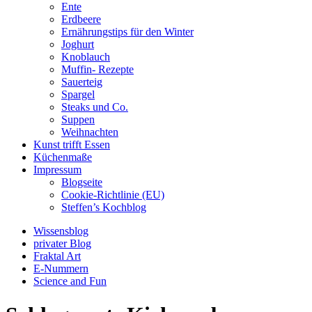
Ente
Erdbeere
Ernährungstips für den Winter
Joghurt
Knoblauch
Muffin- Rezepte
Sauerteig
Spargel
Steaks und Co.
Suppen
Weihnachten
Kunst trifft Essen
Küchenmaße
Impressum
Blogseite
Cookie-Richtlinie (EU)
Steffen’s Kochblog
Wissensblog
privater Blog
Fraktal Art
E-Nummern
Science and Fun