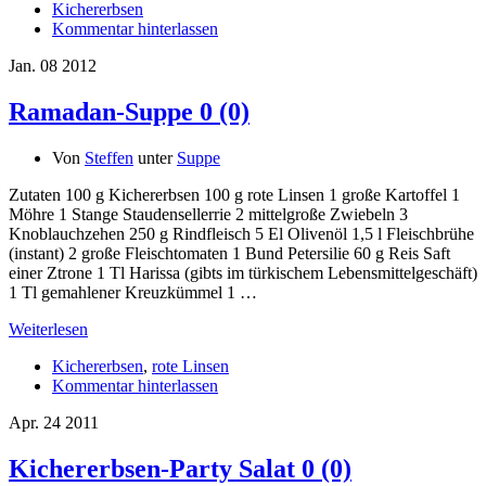
Kichererbsen
Kommentar hinterlassen
Jan.
08
2012
Ramadan-Suppe
0 (0)
Von
Steffen
unter
Suppe
Zutaten 100 g Kichererbsen 100 g rote Linsen 1 große Kartoffel 1
Möhre 1 Stange Staudensellerrie 2 mittelgroße Zwiebeln 3
Knoblauchzehen 250 g Rindfleisch 5 El Olivenöl 1,5 l Fleischbrühe
(instant) 2 große Fleischtomaten 1 Bund Petersilie 60 g Reis Saft
einer Ztrone 1 Tl Harissa (gibts im türkischem Lebensmittelgeschäft)
1 Tl gemahlener Kreuzkümmel 1 …
Weiterlesen
Kichererbsen
,
rote Linsen
Kommentar hinterlassen
Apr.
24
2011
Kichererbsen-Party Salat
0 (0)