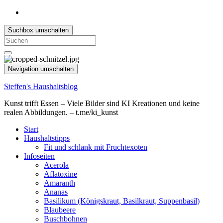
Suchbox umschalten
Search
for:
Navigation umschalten
Steffen's Haushaltsblog
Kunst trifft Essen – Viele Bilder sind KI Kreationen und keine
realen Abbildungen. – t.me/ki_kunst
Start
Haushaltstipps
Fit und schlank mit Fruchtexoten
Infoseiten
Acerola
Aflatoxine
Amaranth
Ananas
Basilikum (Königskraut, Basilkraut, Suppenbasil)
Blaubeere
Buschbohnen