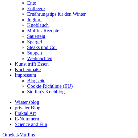
Ente
Erdbeere
Ernährungstips für den Winter
Joghurt
Knoblauch
Muffin- Rezepte
Sauerteig
Spargel
Steaks und Co.
Suppen
Weihnachten
Kunst trifft Essen
Küchenmaße
Impressum
Blogseite
Cookie-Richtlinie (EU)
Steffen’s Kochblog
Wissensblog
privater Blog
Fraktal Art
E-Nummern
Science and Fun
Omelett-Muffins