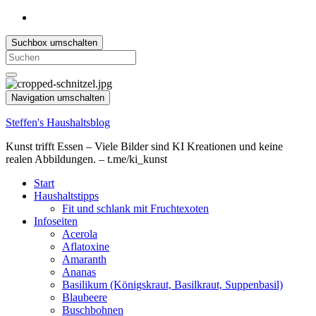
Suchbox umschalten
Search
for:
Navigation umschalten
Steffen's Haushaltsblog
Kunst trifft Essen – Viele Bilder sind KI Kreationen und keine
realen Abbildungen. – t.me/ki_kunst
Start
Haushaltstipps
Fit und schlank mit Fruchtexoten
Infoseiten
Acerola
Aflatoxine
Amaranth
Ananas
Basilikum (Königskraut, Basilkraut, Suppenbasil)
Blaubeere
Buschbohnen