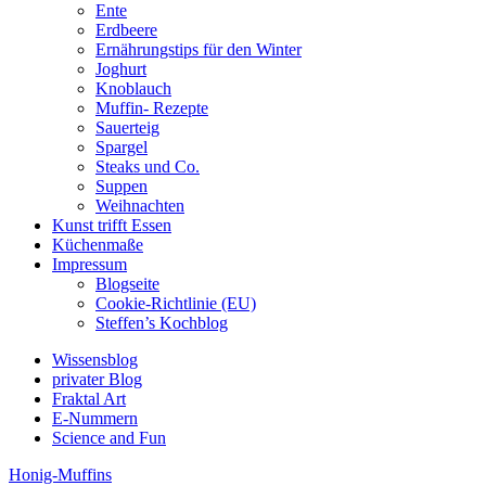
Ente
Erdbeere
Ernährungstips für den Winter
Joghurt
Knoblauch
Muffin- Rezepte
Sauerteig
Spargel
Steaks und Co.
Suppen
Weihnachten
Kunst trifft Essen
Küchenmaße
Impressum
Blogseite
Cookie-Richtlinie (EU)
Steffen’s Kochblog
Wissensblog
privater Blog
Fraktal Art
E-Nummern
Science and Fun
Honig-Muffins