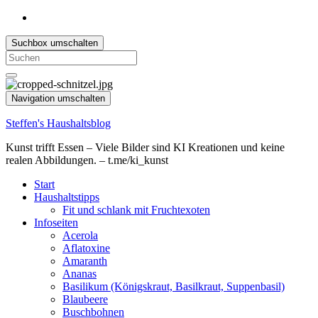
Suchbox umschalten
Search
for:
Navigation umschalten
Steffen's Haushaltsblog
Kunst trifft Essen – Viele Bilder sind KI Kreationen und keine
realen Abbildungen. – t.me/ki_kunst
Start
Haushaltstipps
Fit und schlank mit Fruchtexoten
Infoseiten
Acerola
Aflatoxine
Amaranth
Ananas
Basilikum (Königskraut, Basilkraut, Suppenbasil)
Blaubeere
Buschbohnen