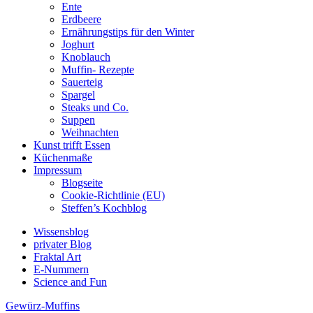
Ente
Erdbeere
Ernährungstips für den Winter
Joghurt
Knoblauch
Muffin- Rezepte
Sauerteig
Spargel
Steaks und Co.
Suppen
Weihnachten
Kunst trifft Essen
Küchenmaße
Impressum
Blogseite
Cookie-Richtlinie (EU)
Steffen’s Kochblog
Wissensblog
privater Blog
Fraktal Art
E-Nummern
Science and Fun
Gewürz-Muffins