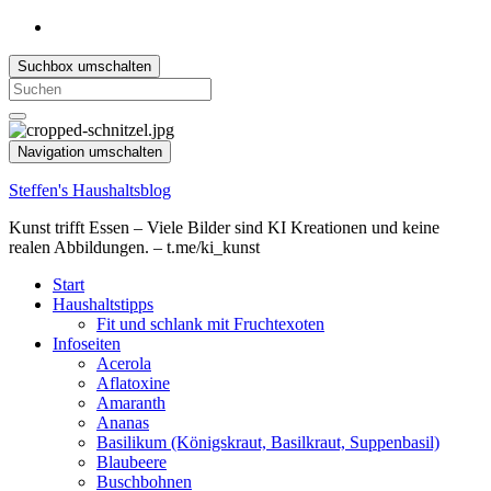
Suchbox umschalten
Search
for:
Navigation umschalten
Steffen's Haushaltsblog
Kunst trifft Essen – Viele Bilder sind KI Kreationen und keine
realen Abbildungen. – t.me/ki_kunst
Start
Haushaltstipps
Fit und schlank mit Fruchtexoten
Infoseiten
Acerola
Aflatoxine
Amaranth
Ananas
Basilikum (Königskraut, Basilkraut, Suppenbasil)
Blaubeere
Buschbohnen