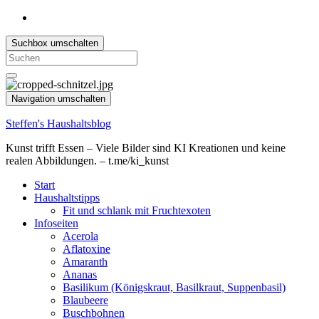
Suchbox umschalten
Search
for:
Navigation umschalten
Steffen's Haushaltsblog
Kunst trifft Essen – Viele Bilder sind KI Kreationen und keine
realen Abbildungen. – t.me/ki_kunst
Start
Haushaltstipps
Fit und schlank mit Fruchtexoten
Infoseiten
Acerola
Aflatoxine
Amaranth
Ananas
Basilikum (Königskraut, Basilkraut, Suppenbasil)
Blaubeere
Buschbohnen