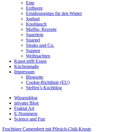
Ente
Erdbeere
Ernährungstips für den Winter
Joghurt
Knoblauch
Muffin- Rezepte
Sauerteig
Spargel
Steaks und Co.
Suppen
Weihnachten
Kunst trifft Essen
Küchenmaße
Impressum
Blogseite
Cookie-Richtlinie (EU)
Steffen’s Kochblog
Wissensblog
privater Blog
Fraktal Art
E-Nummern
Science and Fun
Fruchtiger Camembert mit Pfirsich-Chili-Kruste