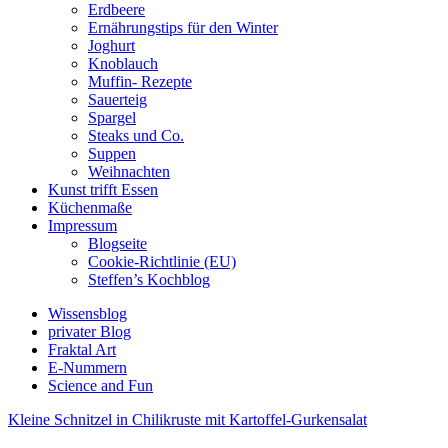
Erdbeere
Ernährungstips für den Winter
Joghurt
Knoblauch
Muffin- Rezepte
Sauerteig
Spargel
Steaks und Co.
Suppen
Weihnachten
Kunst trifft Essen
Küchenmaße
Impressum
Blogseite
Cookie-Richtlinie (EU)
Steffen’s Kochblog
Wissensblog
privater Blog
Fraktal Art
E-Nummern
Science and Fun
Kleine Schnitzel in Chilikruste mit Kartoffel-Gurkensalat