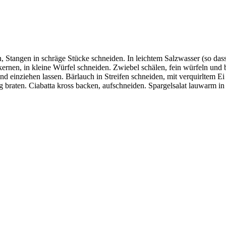
tangen in schräge Stücke schneiden. In leichtem Salzwasser (so dass d
ernen, in kleine Würfel schneiden. Zwiebel schälen, fein würfeln und b
d einziehen lassen. Bärlauch in Streifen schneiden, mit verquirltem Ei
g braten. Ciabatta kross backen, aufschneiden. Spargelsalat lauwarm in