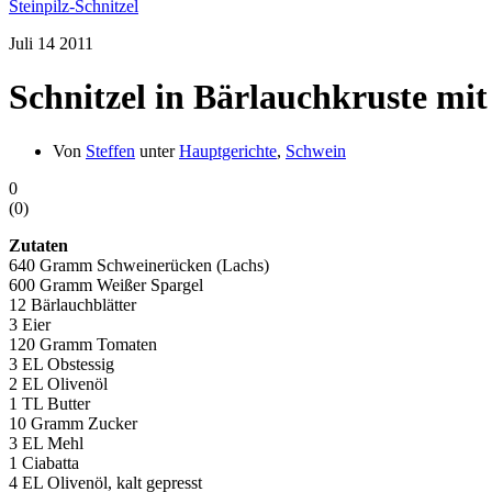
Steinpilz-Schnitzel
Juli
14
2011
Schnitzel in Bärlauchkruste mit
Von
Steffen
unter
Hauptgerichte
,
Schwein
0
(
0
)
Zutaten
640 Gramm Schweinerücken (Lachs)
600 Gramm Weißer Spargel
12 Bärlauchblätter
3 Eier
120 Gramm Tomaten
3 EL Obstessig
2 EL Olivenöl
1 TL Butter
10 Gramm Zucker
3 EL Mehl
1 Ciabatta
4 EL Olivenöl, kalt gepresst