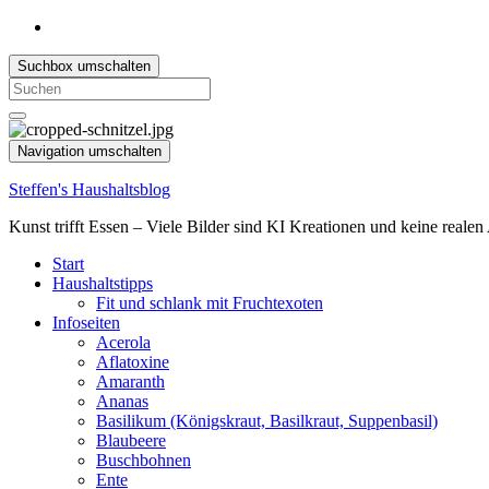
Suchbox umschalten
Search
for:
Navigation umschalten
Steffen's Haushaltsblog
Kunst trifft Essen – Viele Bilder sind KI Kreationen und keine reale
Start
Haushaltstipps
Fit und schlank mit Fruchtexoten
Infoseiten
Acerola
Aflatoxine
Amaranth
Ananas
Basilikum (Königskraut, Basilkraut, Suppenbasil)
Blaubeere
Buschbohnen
Ente