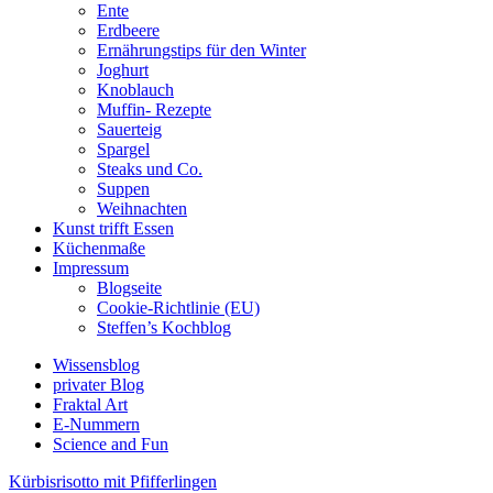
Ente
Erdbeere
Ernährungstips für den Winter
Joghurt
Knoblauch
Muffin- Rezepte
Sauerteig
Spargel
Steaks und Co.
Suppen
Weihnachten
Kunst trifft Essen
Küchenmaße
Impressum
Blogseite
Cookie-Richtlinie (EU)
Steffen’s Kochblog
Wissensblog
privater Blog
Fraktal Art
E-Nummern
Science and Fun
Kürbisrisotto mit Pfifferlingen