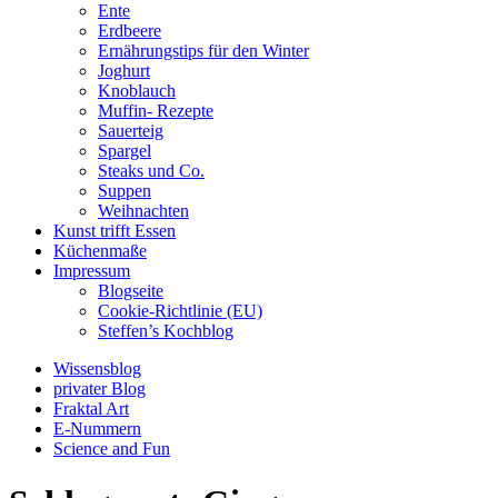
Ente
Erdbeere
Ernährungstips für den Winter
Joghurt
Knoblauch
Muffin- Rezepte
Sauerteig
Spargel
Steaks und Co.
Suppen
Weihnachten
Kunst trifft Essen
Küchenmaße
Impressum
Blogseite
Cookie-Richtlinie (EU)
Steffen’s Kochblog
Wissensblog
privater Blog
Fraktal Art
E-Nummern
Science and Fun