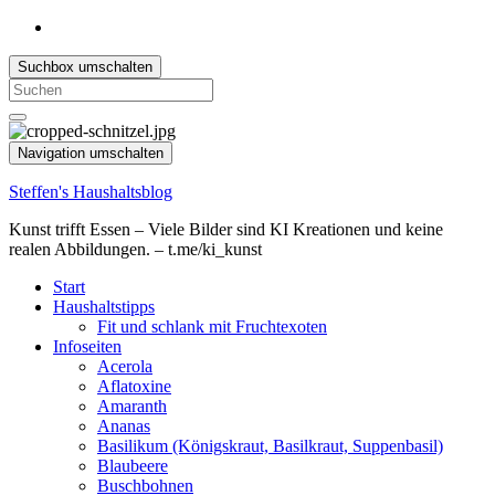
Suchbox umschalten
Search
for:
Navigation umschalten
Steffen's Haushaltsblog
Kunst trifft Essen – Viele Bilder sind KI Kreationen und keine
realen Abbildungen. – t.me/ki_kunst
Start
Haushaltstipps
Fit und schlank mit Fruchtexoten
Infoseiten
Acerola
Aflatoxine
Amaranth
Ananas
Basilikum (Königskraut, Basilkraut, Suppenbasil)
Blaubeere
Buschbohnen