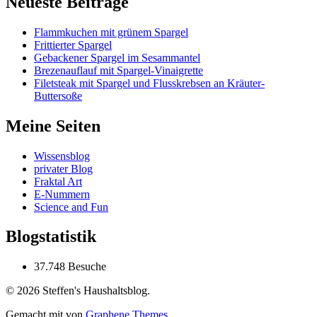
Neueste Beiträge
Flammkuchen mit grünem Spargel
Frittierter Spargel
Gebackener Spargel im Sesammantel
Brezenauflauf mit Spargel-Vinaigrette
Filetsteak mit Spargel und Flusskrebsen an Kräuter-
Buttersoße
Meine Seiten
Wissensblog
privater Blog
Fraktal Art
E-Nummern
Science and Fun
Blogstatistik
37.748 Besuche
© 2026 Steffen's Haushaltsblog.
Gemacht mit
von
Graphene Themes
.