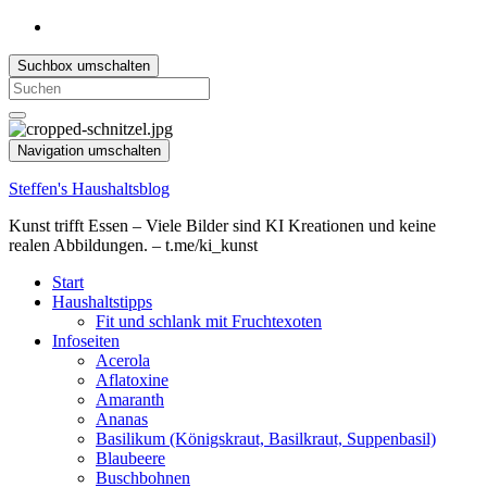
Suchbox umschalten
Search
for:
Navigation umschalten
Steffen's Haushaltsblog
Kunst trifft Essen – Viele Bilder sind KI Kreationen und keine
realen Abbildungen. – t.me/ki_kunst
Start
Haushaltstipps
Fit und schlank mit Fruchtexoten
Infoseiten
Acerola
Aflatoxine
Amaranth
Ananas
Basilikum (Königskraut, Basilkraut, Suppenbasil)
Blaubeere
Buschbohnen