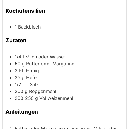
Kochutensilien
1 Backblech
Zutaten
1/4
l
Milch oder Wasser
50
g
Butter oder Margarine
2
EL
Honig
25
g
Hefe
1/2
TL
Salz
200
g
Roggenmehl
200-250
g
Vollweizenmehl
Anleitungen
Butter oder Margarine in lauwarmer Milch oder