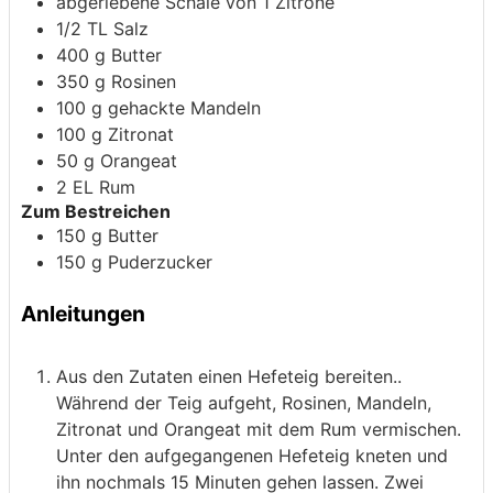
abgeriebene Schale von 1 Zitrone
1/2
TL
Salz
400
g
Butter
350
g
Rosinen
100
g
gehackte Mandeln
100
g
Zitronat
50
g
Orangeat
2
EL
Rum
Zum Bestreichen
150
g
Butter
150
g
Puderzucker
Anleitungen
Aus den Zutaten einen Hefeteig bereiten..
Während der Teig aufgeht, Rosinen, Mandeln,
Zitronat und Orangeat mit dem Rum vermischen.
Unter den aufgegangenen Hefeteig kneten und
ihn nochmals 15 Minuten gehen lassen. Zwei