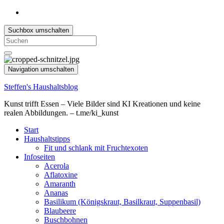
Suchbox umschalten
Search
for:
Navigation umschalten
Steffen's Haushaltsblog
Kunst trifft Essen – Viele Bilder sind KI Kreationen und keine
realen Abbildungen. – t.me/ki_kunst
Start
Haushaltstipps
Fit und schlank mit Fruchtexoten
Infoseiten
Acerola
Aflatoxine
Amaranth
Ananas
Basilikum (Königskraut, Basilkraut, Suppenbasil)
Blaubeere
Buschbohnen