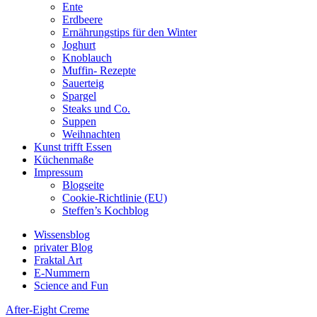
Ente
Erdbeere
Ernährungstips für den Winter
Joghurt
Knoblauch
Muffin- Rezepte
Sauerteig
Spargel
Steaks und Co.
Suppen
Weihnachten
Kunst trifft Essen
Küchenmaße
Impressum
Blogseite
Cookie-Richtlinie (EU)
Steffen’s Kochblog
Wissensblog
privater Blog
Fraktal Art
E-Nummern
Science and Fun
After-Eight Creme