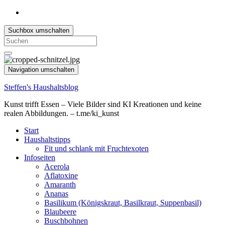
Suchbox umschalten
Search
for:
Navigation umschalten
Steffen's Haushaltsblog
Kunst trifft Essen – Viele Bilder sind KI Kreationen und keine
realen Abbildungen. – t.me/ki_kunst
Start
Haushaltstipps
Fit und schlank mit Fruchtexoten
Infoseiten
Acerola
Aflatoxine
Amaranth
Ananas
Basilikum (Königskraut, Basilkraut, Suppenbasil)
Blaubeere
Buschbohnen