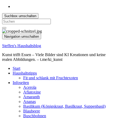
Suchbox umschalten
Search
for:
Navigation umschalten
Steffen's Haushaltsblog
Kunst trifft Essen – Viele Bilder sind KI Kreationen und keine
realen Abbildungen. – t.me/ki_kunst
Start
Haushaltstipps
Fit und schlank mit Fruchtexoten
Infoseiten
Acerola
Aflatoxine
Amaranth
Ananas
Basilikum (Königskraut, Basilkraut, Suppenbasil)
Blaubeere
Buschbohnen