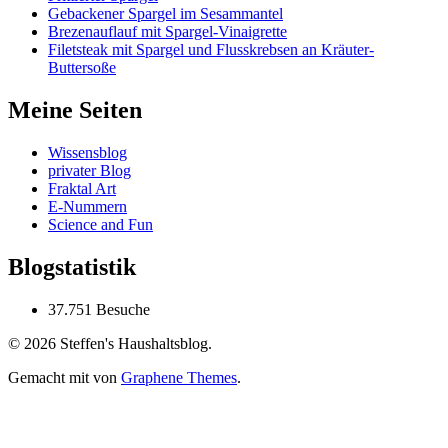
Gebackener Spargel im Sesammantel
Brezenauflauf mit Spargel-Vinaigrette
Filetsteak mit Spargel und Flusskrebsen an Kräuter-
Buttersoße
Meine Seiten
Wissensblog
privater Blog
Fraktal Art
E-Nummern
Science and Fun
Blogstatistik
37.751 Besuche
© 2026 Steffen's Haushaltsblog.
Gemacht mit
von
Graphene Themes
.