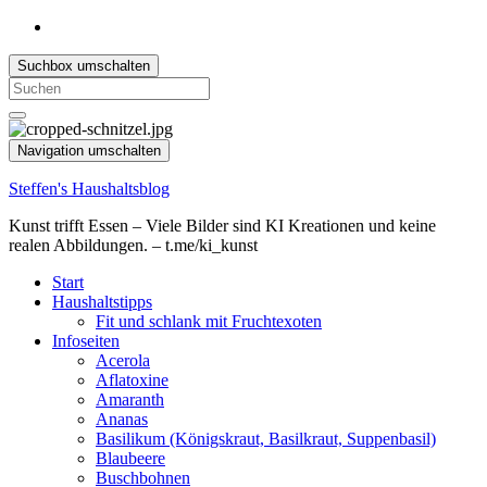
Suchbox umschalten
Search
for:
Navigation umschalten
Steffen's Haushaltsblog
Kunst trifft Essen – Viele Bilder sind KI Kreationen und keine
realen Abbildungen. – t.me/ki_kunst
Start
Haushaltstipps
Fit und schlank mit Fruchtexoten
Infoseiten
Acerola
Aflatoxine
Amaranth
Ananas
Basilikum (Königskraut, Basilkraut, Suppenbasil)
Blaubeere
Buschbohnen