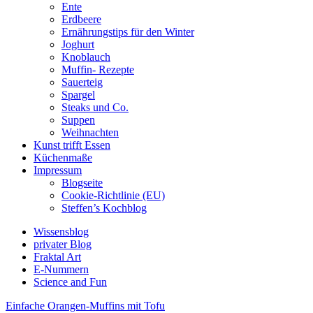
Ente
Erdbeere
Ernährungstips für den Winter
Joghurt
Knoblauch
Muffin- Rezepte
Sauerteig
Spargel
Steaks und Co.
Suppen
Weihnachten
Kunst trifft Essen
Küchenmaße
Impressum
Blogseite
Cookie-Richtlinie (EU)
Steffen’s Kochblog
Wissensblog
privater Blog
Fraktal Art
E-Nummern
Science and Fun
Einfache Orangen-Muffins mit Tofu