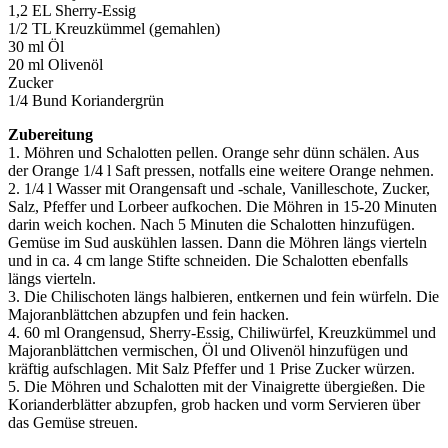
1,2 EL Sherry-Essig
1/2 TL Kreuzkümmel (gemahlen)
30 ml Öl
20 ml Olivenöl
Zucker
1/4 Bund Koriandergrün
Zubereitung
1. Möhren und Schalotten pellen. Orange sehr dünn schälen. Aus
der Orange 1/4 l Saft pressen, notfalls eine weitere Orange nehmen.
2. 1/4 l Wasser mit Orangensaft und -schale, Vanilleschote, Zucker,
Salz, Pfeffer und Lorbeer aufkochen. Die Möhren in 15-20 Minuten
darin weich kochen. Nach 5 Minuten die Schalotten hinzufügen.
Gemüse im Sud auskühlen lassen. Dann die Möhren längs vierteln
und in ca. 4 cm lange Stifte schneiden. Die Schalotten ebenfalls
längs vierteln.
3. Die Chilischoten längs halbieren, entkernen und fein würfeln. Die
Majoranblättchen abzupfen und fein hacken.
4. 60 ml Orangensud, Sherry-Essig, Chiliwürfel, Kreuzkümmel und
Majoranblättchen vermischen, Öl und Olivenöl hinzufügen und
kräftig aufschlagen. Mit Salz Pfeffer und 1 Prise Zucker würzen.
5. Die Möhren und Schalotten mit der Vinaigrette übergießen. Die
Korianderblätter abzupfen, grob hacken und vorm Servieren über
das Gemüse streuen.