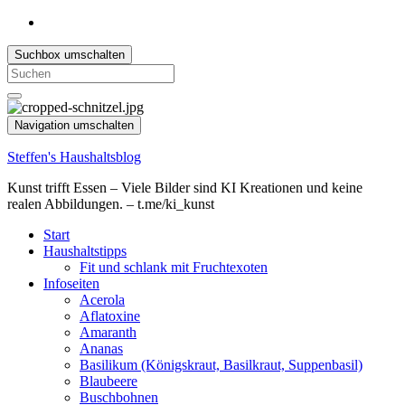
Suchbox umschalten
Search
for:
Navigation umschalten
Steffen's Haushaltsblog
Kunst trifft Essen – Viele Bilder sind KI Kreationen und keine
realen Abbildungen. – t.me/ki_kunst
Start
Haushaltstipps
Fit und schlank mit Fruchtexoten
Infoseiten
Acerola
Aflatoxine
Amaranth
Ananas
Basilikum (Königskraut, Basilkraut, Suppenbasil)
Blaubeere
Buschbohnen