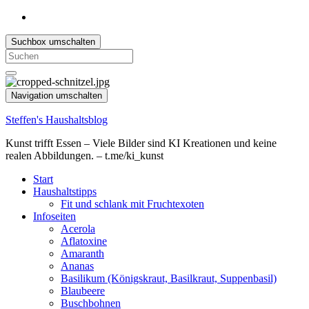
Suchbox umschalten
Search
for:
Navigation umschalten
Steffen's Haushaltsblog
Kunst trifft Essen – Viele Bilder sind KI Kreationen und keine
realen Abbildungen. – t.me/ki_kunst
Start
Haushaltstipps
Fit und schlank mit Fruchtexoten
Infoseiten
Acerola
Aflatoxine
Amaranth
Ananas
Basilikum (Königskraut, Basilkraut, Suppenbasil)
Blaubeere
Buschbohnen