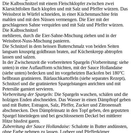
Die Kalbsschnitzel mit einem Fleischklopfer zwischen zwei
Klarsichtfolien flach klopfen und mit Salz und Pfeffer würzen. Das
Weissbrot in Würfel schneiden, in einer Küchenmaschine fein
mahlen und mit den Nüssen vermengen. Die Eier mit der
geschlagenen Sahne verquirlen und mit Salz und Pfeffer würzen.
Die Kalbsschnitzel
mehlieren, durch die Eier-Sahne-Mischung ziehen und in der
Weissbrot-Nuss-Mischung panieren.
Die Schnitzel in dem heissen Butterschmalz von beiden Seiten
langsam knusprig goldbraun braten, auf Küchenkrepp abtropfen
lassen und salzen.
In der Zwischenzeit die vorbereiteten Spargeln (Vorbereitung: siehe
unten) in eine Auflaufform schichten, mit der Sauce Hollandaise
(siehe unten) bedecken und im vorgeheizten Backofen bei 180°C
hellbraun gratinieren. Bärlauchkartoffeln (siehe separates Rezept),
Schnitzel und die gratinierten Spargelstangen anrichten und mit
Petersilie garniert servieren.
Vorbereitung der Spargeln:
Die Spargeln waschen, schälen und die
holzigen Enden abschneiden. Das Wasser in einen Dämpftopf geben
und mit Butter, Estragon, Salz, Pfeffer, Zucker und Zitronensaft
abschmecken. Den Dämpfeinsatz in den Topf geben, den geputzten
Spargel hineinlegen und bei geschlossenem Deckel bei mittlerer
Hitze bissfest garen.
Zubereitung der Sauce Hollandaise:
Schalotte in Butter andünsten,
ohne Farbe nehmen zu lassen. Lorbeer und Pfefferkörner