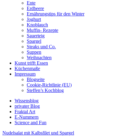
Ente
Erdbeere
Ernährungstips für den Winter
Joghurt
Knoblauch
Muffin- Rezepte
Sauerteig
Spargel
Steaks und Co.
Suppen
Weihnachten
Kunst trifft Essen
Küchenmaße
Impressum
Blogseite
Cookie-Richtlinie (EU)
Steffen’s Kochblog
Wissensblog
privater Blog
Fraktal Art
E-Nummern
Science and Fun
Nudelsalat mit Kalbsfilet und Spargel