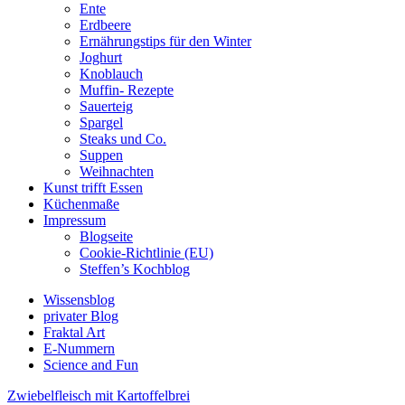
Ente
Erdbeere
Ernährungstips für den Winter
Joghurt
Knoblauch
Muffin- Rezepte
Sauerteig
Spargel
Steaks und Co.
Suppen
Weihnachten
Kunst trifft Essen
Küchenmaße
Impressum
Blogseite
Cookie-Richtlinie (EU)
Steffen’s Kochblog
Wissensblog
privater Blog
Fraktal Art
E-Nummern
Science and Fun
Zwiebelfleisch mit Kartoffelbrei