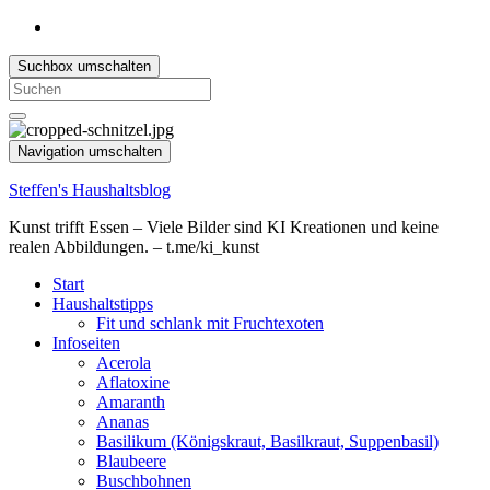
Suchbox umschalten
Search
for:
Navigation umschalten
Steffen's Haushaltsblog
Kunst trifft Essen – Viele Bilder sind KI Kreationen und keine
realen Abbildungen. – t.me/ki_kunst
Start
Haushaltstipps
Fit und schlank mit Fruchtexoten
Infoseiten
Acerola
Aflatoxine
Amaranth
Ananas
Basilikum (Königskraut, Basilkraut, Suppenbasil)
Blaubeere
Buschbohnen