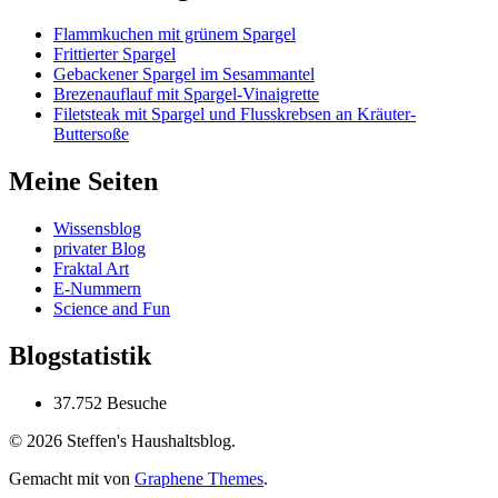
Flammkuchen mit grünem Spargel
Frittierter Spargel
Gebackener Spargel im Sesammantel
Brezenauflauf mit Spargel-Vinaigrette
Filetsteak mit Spargel und Flusskrebsen an Kräuter-
Buttersoße
Meine Seiten
Wissensblog
privater Blog
Fraktal Art
E-Nummern
Science and Fun
Blogstatistik
37.752 Besuche
© 2026 Steffen's Haushaltsblog.
Gemacht mit
von
Graphene Themes
.