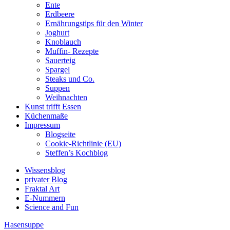
Ente
Erdbeere
Ernährungstips für den Winter
Joghurt
Knoblauch
Muffin- Rezepte
Sauerteig
Spargel
Steaks und Co.
Suppen
Weihnachten
Kunst trifft Essen
Küchenmaße
Impressum
Blogseite
Cookie-Richtlinie (EU)
Steffen’s Kochblog
Wissensblog
privater Blog
Fraktal Art
E-Nummern
Science and Fun
Hasensuppe