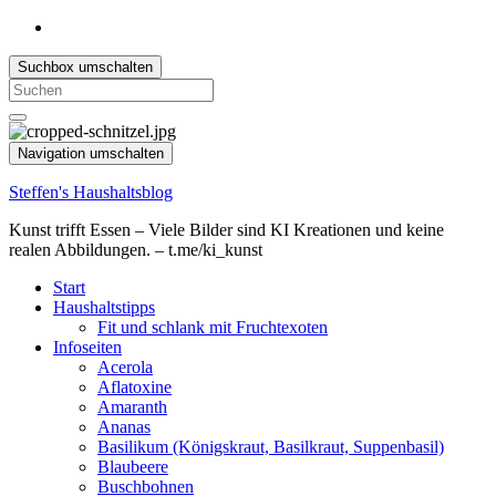
Suchbox umschalten
Search
for:
Navigation umschalten
Steffen's Haushaltsblog
Kunst trifft Essen – Viele Bilder sind KI Kreationen und keine
realen Abbildungen. – t.me/ki_kunst
Start
Haushaltstipps
Fit und schlank mit Fruchtexoten
Infoseiten
Acerola
Aflatoxine
Amaranth
Ananas
Basilikum (Königskraut, Basilkraut, Suppenbasil)
Blaubeere
Buschbohnen