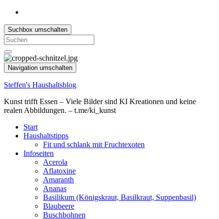
Suchbox umschalten
Search
for:
Navigation umschalten
Steffen's Haushaltsblog
Kunst trifft Essen – Viele Bilder sind KI Kreationen und keine
realen Abbildungen. – t.me/ki_kunst
Start
Haushaltstipps
Fit und schlank mit Fruchtexoten
Infoseiten
Acerola
Aflatoxine
Amaranth
Ananas
Basilikum (Königskraut, Basilkraut, Suppenbasil)
Blaubeere
Buschbohnen