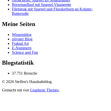
Gebackener Spargel im Sesammantel
Brezenauflauf mit Spargel-Vinaigrette
Filetsteak mit Spargel und Flusskrebsen an Kräuter-
Buttersoße
Meine Seiten
Wissensblog
privater Blog
Fraktal Art
E-Nummern
Science and Fun
Blogstatistik
37.751 Besuche
© 2026 Steffen's Haushaltsblog.
Gemacht mit
von
Graphene Themes
.