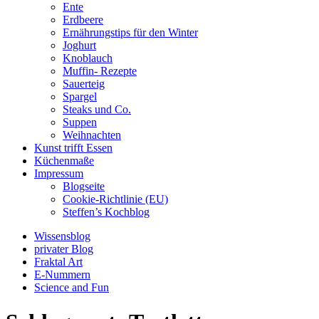
Ente
Erdbeere
Ernährungstips für den Winter
Joghurt
Knoblauch
Muffin- Rezepte
Sauerteig
Spargel
Steaks und Co.
Suppen
Weihnachten
Kunst trifft Essen
Küchenmaße
Impressum
Blogseite
Cookie-Richtlinie (EU)
Steffen’s Kochblog
Wissensblog
privater Blog
Fraktal Art
E-Nummern
Science and Fun