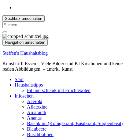
Suchbox umschalten
Search
for:
Navigation umschalten
Steffen's Haushaltsblog
Kunst trifft Essen – Viele Bilder sind KI Kreationen und keine
realen Abbildungen. – t.me/ki_kunst
Start
Haushaltstipps
Fit und schlank mit Fruchtexoten
Infoseiten
Acerola
Aflatoxine
Amaranth
Ananas
Basilikum (Königskraut, Basilkraut, Suppenbasil)
Blaubeere
Buschbohnen