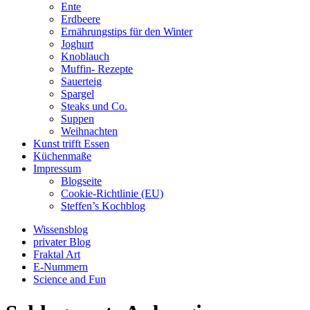
Ente
Erdbeere
Ernährungstips für den Winter
Joghurt
Knoblauch
Muffin- Rezepte
Sauerteig
Spargel
Steaks und Co.
Suppen
Weihnachten
Kunst trifft Essen
Küchenmaße
Impressum
Blogseite
Cookie-Richtlinie (EU)
Steffen’s Kochblog
Wissensblog
privater Blog
Fraktal Art
E-Nummern
Science and Fun