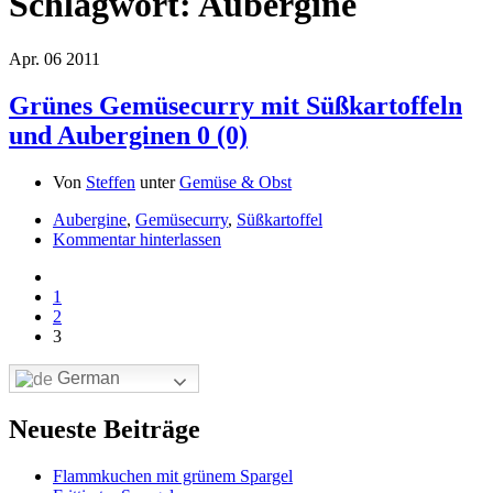
Schlagwort:
Aubergine
Apr.
06
2011
Grünes Gemüsecurry mit Süßkartoffeln
und Auberginen
0 (0)
Von
Steffen
unter
Gemüse & Obst
Aubergine
,
Gemüsecurry
,
Süßkartoffel
Kommentar hinterlassen
1
2
3
German
Neueste Beiträge
Flammkuchen mit grünem Spargel