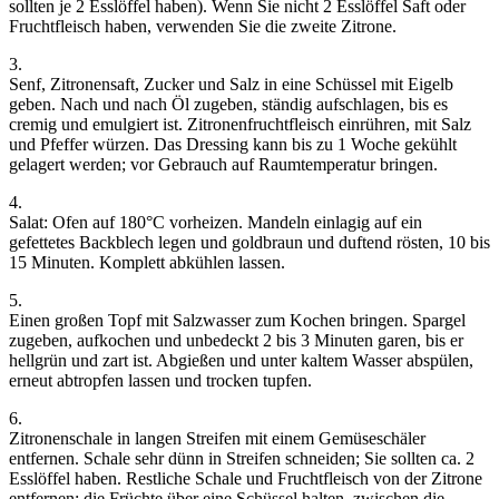
sollten je 2 Esslöffel haben). Wenn Sie nicht 2 Esslöffel Saft oder
Fruchtfleisch haben, verwenden Sie die zweite Zitrone.
3.
Senf, Zitronensaft, Zucker und Salz in eine Schüssel mit Eigelb
geben. Nach und nach Öl zugeben, ständig aufschlagen, bis es
cremig und emulgiert ist. Zitronenfruchtfleisch einrühren, mit Salz
und Pfeffer würzen. Das Dressing kann bis zu 1 Woche gekühlt
gelagert werden; vor Gebrauch auf Raumtemperatur bringen.
4.
Salat: Ofen auf 180°C vorheizen. Mandeln einlagig auf ein
gefettetes Backblech legen und goldbraun und duftend rösten, 10 bis
15 Minuten. Komplett abkühlen lassen.
5.
Einen großen Topf mit Salzwasser zum Kochen bringen. Spargel
zugeben, aufkochen und unbedeckt 2 bis 3 Minuten garen, bis er
hellgrün und zart ist. Abgießen und unter kaltem Wasser abspülen,
erneut abtropfen lassen und trocken tupfen.
6.
Zitronenschale in langen Streifen mit einem Gemüseschäler
entfernen. Schale sehr dünn in Streifen schneiden; Sie sollten ca. 2
Esslöffel haben. Restliche Schale und Fruchtfleisch von der Zitrone
entfernen; die Früchte über eine Schüssel halten, zwischen die