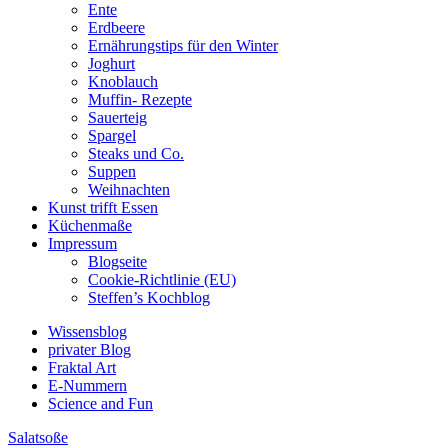
Ente
Erdbeere
Ernährungstips für den Winter
Joghurt
Knoblauch
Muffin- Rezepte
Sauerteig
Spargel
Steaks und Co.
Suppen
Weihnachten
Kunst trifft Essen
Küchenmaße
Impressum
Blogseite
Cookie-Richtlinie (EU)
Steffen’s Kochblog
Wissensblog
privater Blog
Fraktal Art
E-Nummern
Science and Fun
Salatsoße