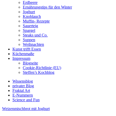
Erdbeere
Ernährungstips für den Winter
Joghurt
Knoblauch
Muffin- Rezepte
Sauerteig
Spargel
Steaks und Co.
Suppen
Weihnachten
Kunst trifft Essen
Küchenmaße
Impressum
Blogseite
Cookie-Richtlinie (EU)
Steffen’s Kochblog
Wissensblog
privater Blog
Fraktal Art
E-Nummern
Science and Fun
Weizenmischbrot mit Joghurt