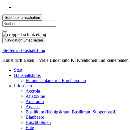
Suchbox umschalten
Search
for:
Navigation umschalten
Steffen's Haushaltsblog
Kunst trifft Essen – Viele Bilder sind KI Kreationen und keine reale
Start
Haushaltstipps
Fit und schlank mit Fruchtexoten
Infoseiten
Acerola
Aflatoxine
Amaranth
Ananas
Basilikum (Königskraut, Basilkraut, Suppenbasil)
Blaubeere
Buschbohnen
Ente