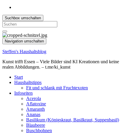
Suchbox umschalten
Search
for:
Navigation umschalten
Steffen's Haushaltsblog
Kunst trifft Essen – Viele Bilder sind KI Kreationen und keine
realen Abbildungen. – t.me/ki_kunst
Start
Haushaltstipps
Fit und schlank mit Fruchtexoten
Infoseiten
Acerola
Aflatoxine
Amaranth
Ananas
Basilikum (Königskraut, Basilkraut, Suppenbasil)
Blaubeere
Buschbohnen