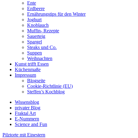
Ente
Erdbeere
Ernährungstips für den Winter
Joghurt
Knoblauch
Muffin- Rezepte
Sauerteig
Spargel
Steaks und Co.
Suppen
Weihnachten
Kunst trifft Essen
Küchenmaße
Impressum
Blogseite
Cookie-Richtlinie (EU)
Steffen’s Kochblog
Wissensblog
privater Blog
Fraktal Art
E-Nummern
Science and Fun
Pilztorte mit Einestern