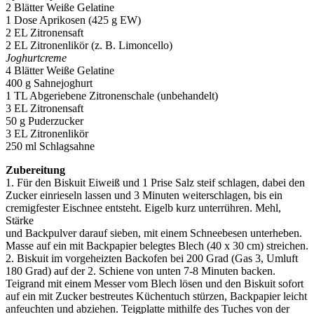
2 Blätter Weiße Gelatine
1 Dose Aprikosen (425 g EW)
2 EL Zitronensaft
2 EL Zitronenlikör (z. B. Limoncello)
Joghurtcreme
4 Blätter Weiße Gelatine
400 g Sahnejoghurt
1 TL Abgeriebene Zitronenschale (unbehandelt)
3 EL Zitronensaft
50 g Puderzucker
3 EL Zitronenlikör
250 ml Schlagsahne
Zubereitung
1. Für den Biskuit Eiweiß und 1 Prise Salz steif schlagen, dabei den
Zucker einrieseln lassen und 3 Minuten weiterschlagen, bis ein
cremigfester Eischnee entsteht. Eigelb kurz unterrühren. Mehl,
Stärke
und Backpulver darauf sieben, mit einem Schneebesen unterheben.
Masse auf ein mit Backpapier belegtes Blech (40 x 30 cm) streichen.
2. Biskuit im vorgeheizten Backofen bei 200 Grad (Gas 3, Umluft
180 Grad) auf der 2. Schiene von unten 7-8 Minuten backen.
Teigrand mit einem Messer vom Blech lösen und den Biskuit sofort
auf ein mit Zucker bestreutes Küchentuch stürzen, Backpapier leicht
anfeuchten und abziehen. Teigplatte mithilfe des Tuches von der