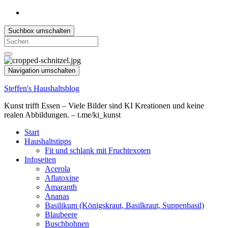
Suchbox umschalten
Search
for:
Navigation umschalten
Steffen's Haushaltsblog
Kunst trifft Essen – Viele Bilder sind KI Kreationen und keine
realen Abbildungen. – t.me/ki_kunst
Start
Haushaltstipps
Fit und schlank mit Fruchtexoten
Infoseiten
Acerola
Aflatoxine
Amaranth
Ananas
Basilikum (Königskraut, Basilkraut, Suppenbasil)
Blaubeere
Buschbohnen