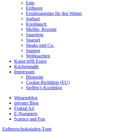
Ente
Erdbeere
Ernährungstips für den Winter
Joghurt
Knoblauch
Muffin- Rezepte
Sauerteig
Spargel
Steaks und Co.
Suppen
Weihnachten
Kunst trifft Essen
Küchenmaße
Impressum
Blogseite
Cookie-Richtlinie (EU)
Steffen’s Kochblog
Wissensblog
privater Blog
Fraktal Art
E-Nummern
Science and Fun
Erdbeerschokoladen-Torte