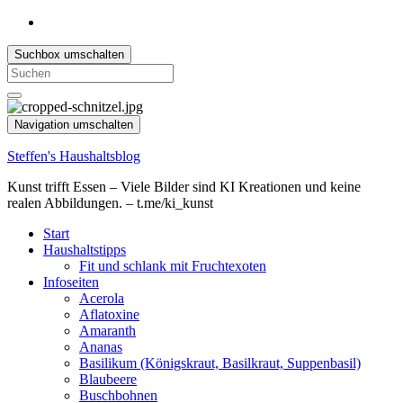
Suchbox umschalten
Search
for:
Navigation umschalten
Steffen's Haushaltsblog
Kunst trifft Essen – Viele Bilder sind KI Kreationen und keine
realen Abbildungen. – t.me/ki_kunst
Start
Haushaltstipps
Fit und schlank mit Fruchtexoten
Infoseiten
Acerola
Aflatoxine
Amaranth
Ananas
Basilikum (Königskraut, Basilkraut, Suppenbasil)
Blaubeere
Buschbohnen