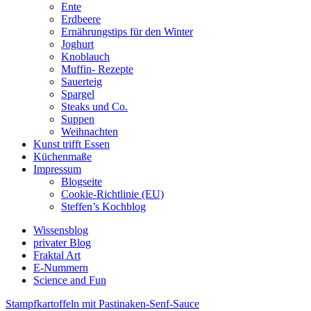
Ente
Erdbeere
Ernährungstips für den Winter
Joghurt
Knoblauch
Muffin- Rezepte
Sauerteig
Spargel
Steaks und Co.
Suppen
Weihnachten
Kunst trifft Essen
Küchenmaße
Impressum
Blogseite
Cookie-Richtlinie (EU)
Steffen’s Kochblog
Wissensblog
privater Blog
Fraktal Art
E-Nummern
Science and Fun
Stampfkartoffeln mit Pastinaken-Senf-Sauce