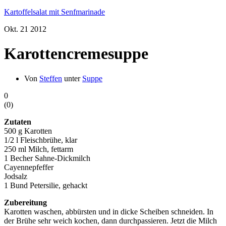
Kartoffelsalat mit Senfmarinade
Okt.
21
2012
Karottencremesuppe
Von
Steffen
unter
Suppe
0
(
0
)
Zutaten
500 g Karotten
1/2 l Fleischbrühe, klar
250 ml Milch, fettarm
1 Becher Sahne-Dickmilch
Cayennepfeffer
Jodsalz
1 Bund Petersilie, gehackt
Zubereitung
Karotten waschen, abbürsten und in dicke Scheiben schneiden. In
der Brühe sehr weich kochen, dann durchpassieren. Jetzt die Milch