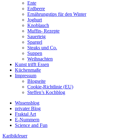
Ente
Erdbeere
Ernährungstips für den Winter
Joghurt
Knoblauch
Muffin- Rezepte
Sauerteig
Spargel
Steaks und Co.
Suppen
Weihnachten
Kunst trifft Essen
Küchenmaße
Impressum
Blogseite
Cookie-Richtlinie (EU)
Steffen’s Kochblog
Wissensblog
privater Blog
Fraktal Art
E-Nummern
Science and Fun
Karibikfeuer