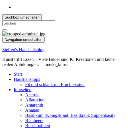
Suchbox umschalten
Search
for:
Navigation umschalten
Steffen's Haushaltsblog
Kunst trifft Essen – Viele Bilder sind KI Kreationen und keine
realen Abbildungen. – t.me/ki_kunst
Start
Haushaltstipps
Fit und schlank mit Fruchtexoten
Infoseiten
Acerola
Aflatoxine
Amaranth
Ananas
Basilikum (Königskraut, Basilkraut, Suppenbasil)
Blaubeere
Buschbohnen