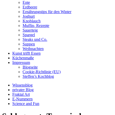
Ente
Erdbeere
Ernährungstips für den Winter
Joghurt
Knoblauch
Muffin- Rezepte
Sauerteig
Spargel
Steaks und Co.
Suppen
Weihnachten
Kunst trifft Essen
Küchenmaße
Impressum
Blogseite
Cookie-Richtlinie (EU)
Steffen’s Kochblog
Wissensblog
privater Blog
Fraktal Art
E-Nummern
Science and Fun