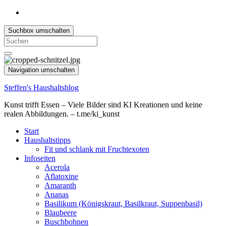
Suchbox umschalten
Search
for:
Navigation umschalten
Steffen's Haushaltsblog
Kunst trifft Essen – Viele Bilder sind KI Kreationen und keine
realen Abbildungen. – t.me/ki_kunst
Start
Haushaltstipps
Fit und schlank mit Fruchtexoten
Infoseiten
Acerola
Aflatoxine
Amaranth
Ananas
Basilikum (Königskraut, Basilkraut, Suppenbasil)
Blaubeere
Buschbohnen