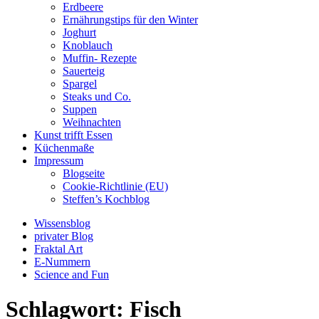
Erdbeere
Ernährungstips für den Winter
Joghurt
Knoblauch
Muffin- Rezepte
Sauerteig
Spargel
Steaks und Co.
Suppen
Weihnachten
Kunst trifft Essen
Küchenmaße
Impressum
Blogseite
Cookie-Richtlinie (EU)
Steffen’s Kochblog
Wissensblog
privater Blog
Fraktal Art
E-Nummern
Science and Fun
Schlagwort:
Fisch