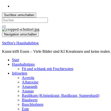
Suchbox umschalten
Search
for:
Navigation umschalten
Steffen's Haushaltsblog
Kunst trifft Essen – Viele Bilder sind KI Kreationen und keine reale
Start
Haushaltstipps
Fit und schlank mit Fruchtexoten
Infoseiten
Acerola
Aflatoxine
Amaranth
Ananas
Basilikum (Königskraut, Basilkraut, Suppenbasil)
Blaubeere
Buschbohnen
Ente