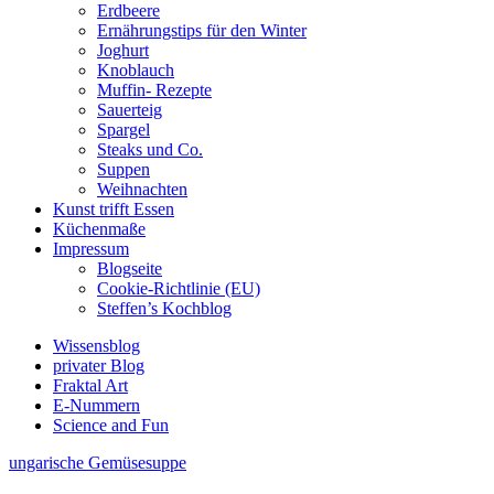
Erdbeere
Ernährungstips für den Winter
Joghurt
Knoblauch
Muffin- Rezepte
Sauerteig
Spargel
Steaks und Co.
Suppen
Weihnachten
Kunst trifft Essen
Küchenmaße
Impressum
Blogseite
Cookie-Richtlinie (EU)
Steffen’s Kochblog
Wissensblog
privater Blog
Fraktal Art
E-Nummern
Science and Fun
ungarische Gemüsesuppe