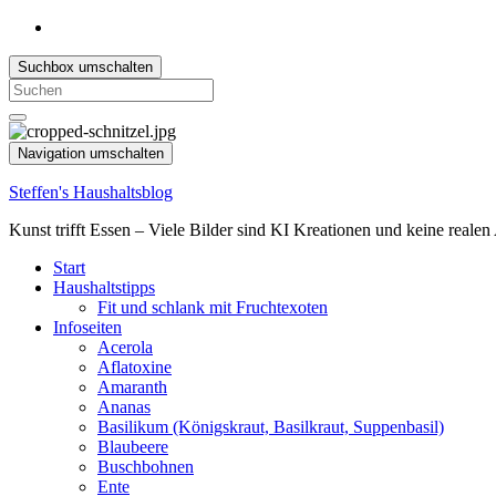
Suchbox umschalten
Search
for:
Navigation umschalten
Steffen's Haushaltsblog
Kunst trifft Essen – Viele Bilder sind KI Kreationen und keine reale
Start
Haushaltstipps
Fit und schlank mit Fruchtexoten
Infoseiten
Acerola
Aflatoxine
Amaranth
Ananas
Basilikum (Königskraut, Basilkraut, Suppenbasil)
Blaubeere
Buschbohnen
Ente