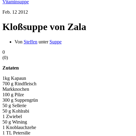
Vitaminsuppe
Feb.
12
2012
Kloßsuppe von Zala
Von
Steffen
unter
Suppe
0
(
0
)
Zutaten
1kg Kapaun
700 g Rindfleisch
Markknochen
100 g Pilze
300 g Suppengrün
50 g Sellerie
50 g Kohlrabi
1 Zwiebel
50 g Wirsing
1 Knoblauchzehe
1 TL Petersilie