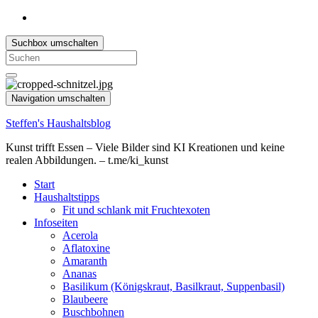
Suchbox umschalten
Search
for:
Navigation umschalten
Steffen's Haushaltsblog
Kunst trifft Essen – Viele Bilder sind KI Kreationen und keine
realen Abbildungen. – t.me/ki_kunst
Start
Haushaltstipps
Fit und schlank mit Fruchtexoten
Infoseiten
Acerola
Aflatoxine
Amaranth
Ananas
Basilikum (Königskraut, Basilkraut, Suppenbasil)
Blaubeere
Buschbohnen