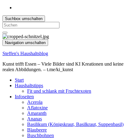
Suchbox umschalten
Search
for:
Navigation umschalten
Steffen's Haushaltsblog
Kunst trifft Essen – Viele Bilder sind KI Kreationen und keine
realen Abbildungen. – t.me/ki_kunst
Start
Haushaltstipps
Fit und schlank mit Fruchtexoten
Infoseiten
Acerola
Aflatoxine
Amaranth
Ananas
Basilikum (Königskraut, Basilkraut, Suppenbasil)
Blaubeere
Buschbohnen