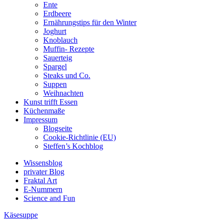
Ente
Erdbeere
Ernährungstips für den Winter
Joghurt
Knoblauch
Muffin- Rezepte
Sauerteig
Spargel
Steaks und Co.
Suppen
Weihnachten
Kunst trifft Essen
Küchenmaße
Impressum
Blogseite
Cookie-Richtlinie (EU)
Steffen’s Kochblog
Wissensblog
privater Blog
Fraktal Art
E-Nummern
Science and Fun
Käsesuppe