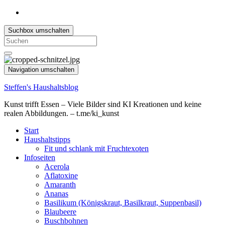
Suchbox umschalten
Search
for:
Navigation umschalten
Steffen's Haushaltsblog
Kunst trifft Essen – Viele Bilder sind KI Kreationen und keine
realen Abbildungen. – t.me/ki_kunst
Start
Haushaltstipps
Fit und schlank mit Fruchtexoten
Infoseiten
Acerola
Aflatoxine
Amaranth
Ananas
Basilikum (Königskraut, Basilkraut, Suppenbasil)
Blaubeere
Buschbohnen