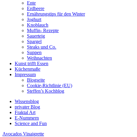
Ente
Erdbeere
Ernährungstips für den Winter
Joghurt
Knoblauch
Muffin- Rezepte
Sauerteig
Spargel
Steaks und Co.
Suppen
Weihnachten
Kunst trifft Essen
Küchenmaße
Impressum
Blogseite
Cookie-Richtlinie (EU)
Steffen’s Kochblog
Wissensblog
privater Blog
Fraktal Art
E-Nummern
Science and Fun
Avocados Vinaigrette