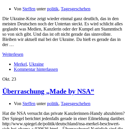
Von
Steffen
unter
politik
,
Tagesgeschehen
Die Ukraine-Krise zeigt wieder einmal ganz deutlich, das in den
meisten Deutschen noch der Untertan steckt. Es wird schlicht alles
geglaubt was Medien, Kanzlerin oder der Kumpel am Stammtisch
so von sich gibt. Und das ist oft nicht gerade das sinnvollste.
Bleiben wir aktuell mal bei der Ukraine. Da hieß es gerade das in
der …
Weiterlesen
Merkel
,
Ukraine
Kommentar hinterlassen
Okt.
23
Überraschung „Made by NSA“
Von
Steffen
unter
politik
,
Tagesgeschehen
Hat die NSA versucht das private Kanzlerinnen-Handy abzuhören?
Der Spiegel berichtet jedenfalls gerade in einer Eilmeldung darüber.
http://www.spiegel.de/politik/deutschland/nsa-merkel-beschwert-
sich-bei-obama-a-929636.html – Überraschung! Natürlich sind die