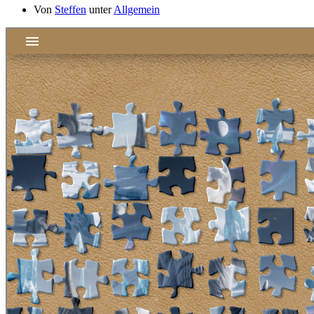
Von
Steffen
unter
Allgemein