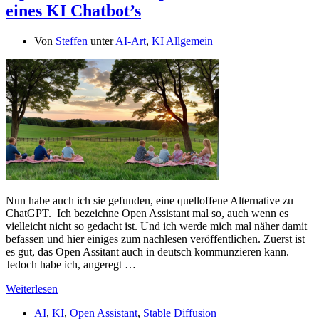
eines KI Chatbot’s
Von
Steffen
unter
AI-Art
,
KI Allgemein
Nun habe auch ich sie gefunden, eine quelloffene Alternative zu
ChatGPT. Ich bezeichne Open Assistant mal so, auch wenn es
vielleicht nicht so gedacht ist. Und ich werde mich mal näher damit
befassen und hier einiges zum nachlesen veröffentlichen. Zuerst ist
es gut, das Open Assitant auch in deutsch kommunzieren kann.
Jedoch habe ich, angeregt …
Weiterlesen
AI
,
KI
,
Open Assistant
,
Stable Diffusion