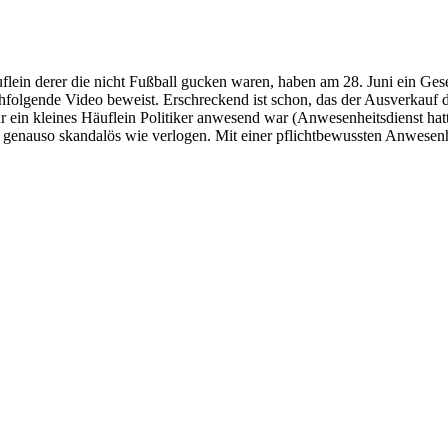
flein derer die nicht Fußball gucken waren, haben am 28. Juni ein Ges
lgende Video beweist. Erschreckend ist schon, das der Ausverkauf der 
r ein kleines Häuflein Politiker anwesend war (Anwesenheitsdienst hatt
 genauso skandalös wie verlogen. Mit einer pflichtbewussten Anwesenh