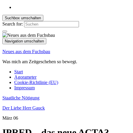
Suchbox umschalten
Search for:
Navigation umschalten
Neues aus dem Fuchsbau
Was mich am Zeitgeschehen so bewegt.
Start
Agorameter
Cookie-Richtlinie (EU)
Impressum
Staatliche Nötigung
Der Liebe Herr Gauck
März
06
IPRED – das neue ACTA?