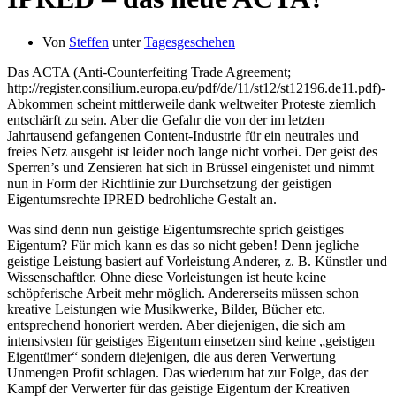
Von
Steffen
unter
Tagesgeschehen
Das ACTA (Anti-Counterfeiting Trade Agreement;
http://register.consilium.europa.eu/pdf/de/11/st12/st12196.de11.pdf)-
Abkommen scheint mittlerweile dank weltweiter Proteste ziemlich
entschärft zu sein. Aber die Gefahr die von der im letzten
Jahrtausend gefangenen Content-Industrie für ein neutrales und
freies Netz ausgeht ist leider noch lange nicht vorbei. Der geist des
Sperren’s und Zensieren hat sich in Brüssel eingenistet und nimmt
nun in Form der Richtlinie zur Durchsetzung der geistigen
Eigentumsrechte IPRED bedrohliche Gestalt an.
Was sind denn nun geistige Eigentumsrechte sprich geistiges
Eigentum? Für mich kann es das so nicht geben! Denn jegliche
geistige Leistung basiert auf Vorleistung Anderer, z. B. Künstler und
Wissenschaftler. Ohne diese Vorleistungen ist heute keine
schöpferische Arbeit mehr möglich. Andererseits müssen schon
kreative Leistungen wie Musikwerke, Bilder, Bücher etc.
entsprechend honoriert werden. Aber diejenigen, die sich am
intensivsten für geistiges Eigentum einsetzen sind keine „geistigen
Eigentümer“ sondern diejenigen, die aus deren Verwertung
Unmengen Profit schlagen. Das wiederum hat zur Folge, das der
Kampf der Verwerter für das geistige Eigentum der Kreativen